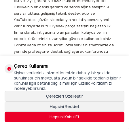
xDrive, 2 yıl garanti ve %98 müşteri memnuniyeti ile
Türkiye’nin en geniş garanti ve servis ağına sahiptir. 9
servis noktası, gelişmiş teknik destek ekibi ve
YouTube’daki çözüm videolarıyla her ihtiyacınıza yanıt
verir.Türkiye’de kutulu yedek parça satışını başlatan ilk
firma olarak, ihtiyacınız olan parçaları kolayca temin
edebilir, ürünlerinizi uzun yıllar güvenle kullanabilirsiniz.
Evinize yada ofisinize ücretli özel servis hizmetimizle de
yerinde profesyonel destek sağlayarak konforunuzu
koruyoruz.
Çerez Kullanımı
Kargo - Teslimat
Kişisel verileriniz, hizmetlerimizin daha iyi bir şekilde
sunulması için mevzuata uygun bir şekilde toplanıp işlenir.
xDrive olarak siparişlerinizi hızlı, güvenli ve özenle
Konuyla ilgili detaylı bilgi almak için Gizlilik Politikamızı
paketleyerek en kısa sürede adresinize ulaştırıyoruz.
inceleyebilirsiniz.
Ürünleriniz, ürün detay sayfasında belirtilen sürede
Çerezleri Özelleştir
kargoya teslim edilir ve kargoya verildiğinde size özel
takip numarası ile süreci anlık olarak takip edebilirsiniz.
Hepsini Reddet
Belirli ürünlerde aynı gün kargo avantajı sunarken, tüm
Hepsini Kabul Et
Türkiye’ye ücretsiz kargo imkanı sağlıyoruz. Ürünleriniz,
olası hasarlara karşı özel korumalı ambalajlarla