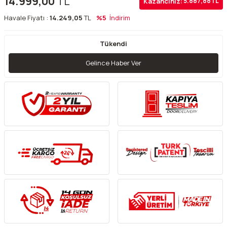
14.999,00
TL
Kazancınız:
5.887,88
TL
Havale Fiyatı :
14.249,05
TL
%5
İndirim
Tükendi
Gelince Haber Ver