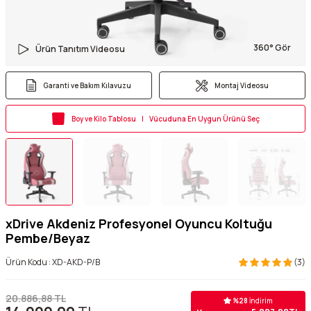
360° Gör
Ürün Tanıtım Videosu
Garanti ve Bakım Kılavuzu
Montaj Videosu
Boy ve Kilo Tablosu | Vücuduna En Uygun Ürünü Seç
xDrive Akdeniz Profesyonel Oyuncu Koltuğu
Pembe/Beyaz
Ürün Kodu :
XD-AKD-P/B
(3)
20.886,88
TL
%
28
İndirim