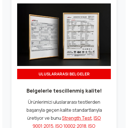
ULUSLARARASI BELGELER
Belgelerle tescillenmiş kalite!
Ürünlerimizi uluslararası testlerden
başarıyla geçen kalite standartlarıyla
üretiyor ve bunu
Strength Test
,
ISO
9001:2015
,
ISO 10002:2018
,
ISO