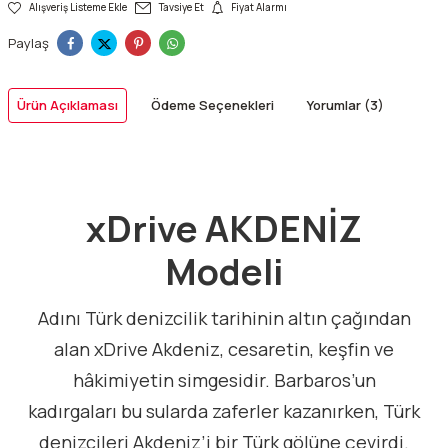
Alışveriş Listeme Ekle
Tavsiye Et
Fiyat Alarmı
Paylaş
Ürün Açıklaması
Ödeme Seçenekleri
Yorumlar (3)
xDrive AKDENİZ
Modeli
Adını Türk denizcilik tarihinin altın çağından
alan xDrive Akdeniz, cesaretin, keşfin ve
hâkimiyetin simgesidir. Barbaros’un
kadırgaları bu sularda zaferler kazanırken, Türk
denizcileri Akdeniz’i bir Türk gölüne çevirdi.