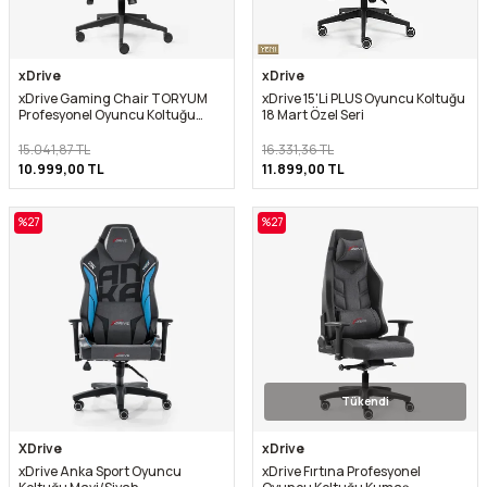
xDrive
xDrive
xDrive Gaming Chair TORYUM
xDrive 15'Li PLUS Oyuncu Koltuğu
Profesyonel Oyuncu Koltuğu
18 Mart Özel Seri
Kırmızı/Siyah
15.041,87
TL
16.331,36
TL
10.999,00
TL
11.899,00
TL
%
27
%
27
Tükendi
XDrive
xDrive
xDrive Anka Sport Oyuncu
xDrive Fırtına Profesyonel