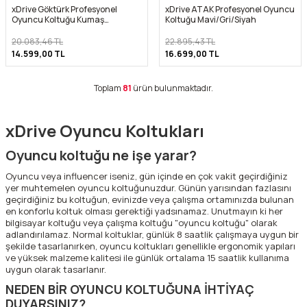
xDrive Göktürk Profesyonel
xDrive ATAK Profesyonel Oyuncu
Oyuncu Koltuğu Kumaş
Koltuğu Mavi/Gri/Siyah
Gri/Siyah
20.083,46
TL
22.895,43
TL
14.599,00
TL
16.699,00
TL
Toplam
81
ürün bulunmaktadır.
xDrive Oyuncu Koltukları
Oyuncu koltuğu ne işe yarar?
Oyuncu veya influencer iseniz, gün içinde en çok vakit geçirdiğiniz
yer muhtemelen oyuncu koltuğunuzdur. Günün yarısından fazlasını
geçirdiğiniz bu koltuğun, evinizde veya çalışma ortamınızda bulunan
en konforlu koltuk olması gerektiği yadsınamaz. Unutmayın ki her
bilgisayar koltuğu veya çalışma koltuğu "oyuncu koltuğu" olarak
adlandırılamaz. Normal koltuklar, günlük 8 saatlik çalışmaya uygun bir
şekilde tasarlanırken, oyuncu koltukları genellikle ergonomik yapıları
ve yüksek malzeme kalitesi ile günlük ortalama 15 saatlik kullanıma
uygun olarak tasarlanır.
NEDEN BİR OYUNCU KOLTUĞUNA İHTİYAÇ
DUYARSINIZ?