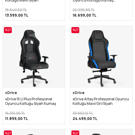
Koltuğu Mavi/Siyah
Oyuncu Koltuğu Kumaş
Gri/Siyah
18.640,50
TL
22.995,85
TL
13.599,00
TL
16.699,00
TL
%
27
%
27
xDrive
xDrive
xDrive 15 Lİ Plus Profesyonel
xDrive Altay Profesyonel Oyuncu
Oyuncu Koltuğu Siyah Kumaş
Koltuğu Mavi/Gri/Siyah
16.331,36
TL
33.652,12
TL
11.899,00
TL
24.499,00
TL
%
27
%
27