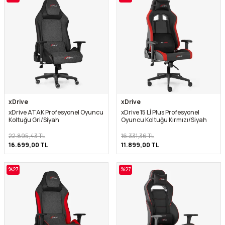
xDrive
xDrive
xDrive ATAK Profesyonel Oyuncu
xDrive 15 Lİ Plus Profesyonel
Koltuğu Gri/Siyah
Oyuncu Koltuğu Kırmızı/Siyah
22.895,43
TL
16.331,36
TL
16.699,00
TL
11.899,00
TL
%
27
%
27