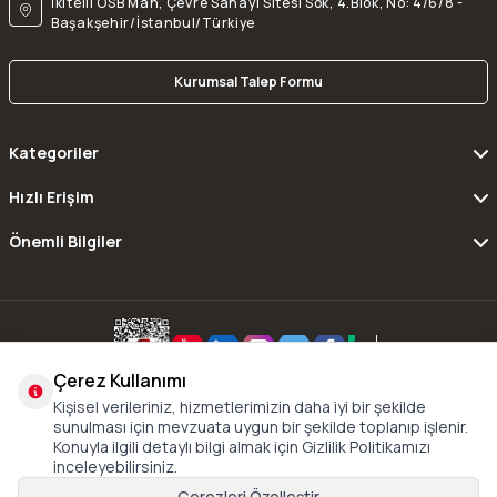
İkitelli OSB Mah, Çevre Sanayi Sitesi Sok, 4.Blok, No: 4/6/8 -
Başakşehir/İstanbul/Türkiye
Kurumsal Talep Formu
Kategoriler
Hızlı Erişim
Önemli Bilgiler
Çerez Kullanımı
Copyright © 2016 - 2024 xDrive All Rights Reserved.
Kişisel verileriniz, hizmetlerimizin daha iyi bir şekilde
sunulması için mevzuata uygun bir şekilde toplanıp işlenir.
Konuyla ilgili detaylı bilgi almak için Gizlilik Politikamızı
inceleyebilirsiniz.
Çerezleri Özelleştir