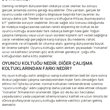
Gaming ve bilişim dünyasından oldukça uzak olanlar, bu soruyu
gerçek anlamda sorma gereği duyabilirler. Öte yandan, gerçek bir
oyuncu yada vaktinin çoğunu bilgisayar başında harcayanlar, bu
soruyu daha çok "Neden bir oyuncu koltuğuna ihtiyaç duymayasınız
ki?" şeklinde soruyor olabilirler. Ancak sağlık söz konusu olduğunda,
bir mobilya mağazasında satılan renkli döşenmiş bir koltuk ile bir
oyuncu koltuğu arasındaki fark oldukça belirgin hale gelir. Yoğun
çalışma temposu veya uzun oyun süreleri kişilerin sırt ve bel sağlığına
zarar verebileceği gerçeğiyle karşı karşıya. Bu nedenle, rahat,
ergonomik ve ortopedik bir oturma alanı, gaming dünyasında büyük
bir öneme sahiptir. Oyuncu koltuğu satın alırken, piyasadaki "noname"
ucuz ve kalitesiz ürünleri göz ardı etmek gerekiyor; çoğu ofis
koltuğundan daha kötü olabilirler.
OYUNCU KOLTUĞU NEDİR, DİĞER ÇALIŞMA
KOLTUKLARINDAN FARKI NEDİR?
Hiç oyun koltuğu satın aldığınızı sanıp kullandıktan belli bir süre sonra
ilkokul çağındaki çalışma sandalyesinden hiçbir farkı olmadığını fark
ettiniz mi? İşte bu ürünler, normal koltukları renklendirerek üzerine
"oyuncu koltuğu" adını yapıştırıp daha yüksek kar elde etmek isteyen
"noname" firmalarının ürünleridir. Eğer siz de bu acı tecrübeyi
yaşadıysanız yada yaşamak istemiyorsanız kaliteli ve uzun ömürlü bir
xDrive profesyonel oyuncu koltuğu edinme vaktiniz çoktan gelmiş
demektir.