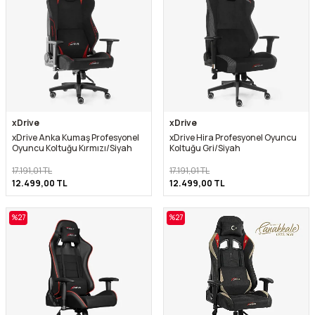
xDrive
xDrive
xDrive Anka Kumaş Profesyonel
xDrive Hira Profesyonel Oyuncu
Oyuncu Koltuğu Kırmızı/Siyah
Koltuğu Gri/Siyah
17.191,01
TL
17.191,01
TL
12.499,00
TL
12.499,00
TL
%
27
%
27