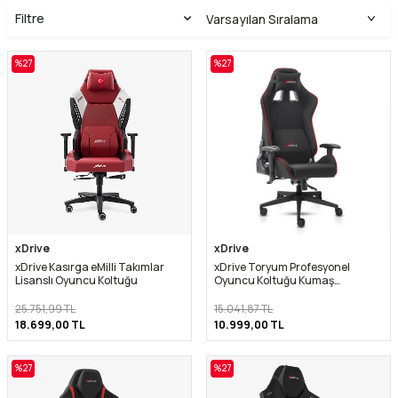
Filtre
%
27
%
27
xDrive
xDrive
xDrive Kasırga eMilli Takımlar
xDrive Toryum Profesyonel
Lisanslı Oyuncu Koltuğu
Oyuncu Koltuğu Kumaş
Kırmızı/Siyah
25.751,99
TL
15.041,87
TL
18.699,00
TL
10.999,00
TL
%
27
%
27