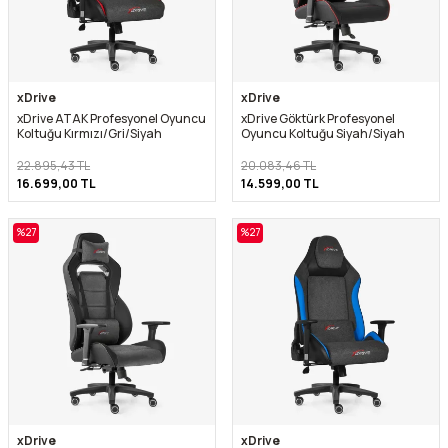
xDrive
xDrive
xDrive ATAK Profesyonel Oyuncu
xDrive Göktürk Profesyonel
Koltuğu Kırmızı/Gri/Siyah
Oyuncu Koltuğu Siyah/Siyah
22.895,43
TL
20.083,46
TL
16.699,00
TL
14.599,00
TL
%
27
%
27
xDrive
xDrive