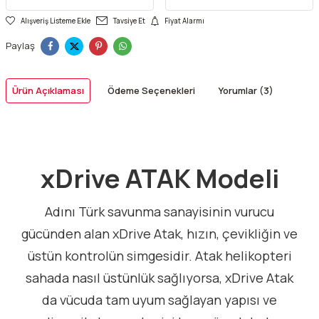
Alışveriş Listeme Ekle
Tavsiye Et
Fiyat Alarmı
Paylaş
Ürün Açıklaması
Ödeme Seçenekleri
Yorumlar (3)
xDrive ATAK Modeli
Adını Türk savunma sanayisinin vurucu
gücünden alan xDrive Atak, hızın, çevikliğin ve
üstün kontrolün simgesidir. Atak helikopteri
sahada nasıl üstünlük sağlıyorsa, xDrive Atak
da vücuda tam uyum sağlayan yapısı ve