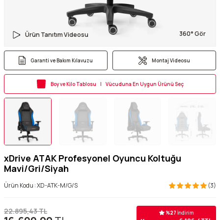
360° Gör
Ürün Tanıtım Videosu
Garanti ve Bakım Kılavuzu
Montaj Videosu
Boy ve Kilo Tablosu | Vücuduna En Uygun Ürünü Seç
xDrive ATAK Profesyonel Oyuncu Koltuğu
Mavi/Gri/Siyah
Ürün Kodu :
XD-ATK-M/G/S
(3)
22.895,43
TL
%
27
İndirim