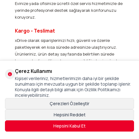
Evinize yada ofisinize ücretli özel servis hizmetimizle de
yerinde profesyonel destek sağlayarak konforunuzu
koruyoruz.
Kargo - Teslimat
xDrive olarak siparişlerinizi hızlı, güvenli ve özenle
paketleyerek en kısa sürede adresinize ulaştırıyoruz.
Ürünleriniz, ürün detay sayfasında belirtilen sürede
kargoya teslim edilir ve kargoya verildiğinde size özel
takip numarası ile süreci anlık olarak takip edebilirsiniz.
Çerez Kullanımı
Belirli ürünlerde aynı gün kargo avantajı sunarken, tüm
Kişisel verileriniz, hizmetlerimizin daha iyi bir şekilde
Türkiye’ye ücretsiz kargo imkanı sağlıyoruz. Ürünleriniz,
sunulması için mevzuata uygun bir şekilde toplanıp işlenir.
olası hasarlara karşı özel korumalı ambalajlarla
Konuyla ilgili detaylı bilgi almak için Gizlilik Politikamızı
paketlenir ve kargo görevlileri siparişinizi kata kadar
inceleyebilirsiniz.
teslim eder.
Çerezleri Özelleştir
Hepsini Reddet
Boy Kilo Tablosu - Koltuk Ölçüsü
XDrive, farklı vücut tiplerine uygun ergonomik
Hepsini Kabul Et
tasarımlarıyla herkes için ideal oturma konforu sunar.
Size en uygun modeli seçmek için ürün sayfasında