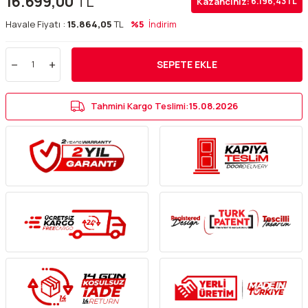
16.699,00
TL
Kazancınız:
6.196,43
TL
Havale Fiyatı :
15.864,05
TL
%5
İndirim
SEPETE EKLE
Tahmini Kargo Teslimi:
15.08.2026