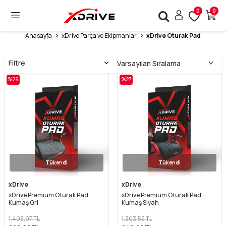
0
0
Anasayfa
xDrive Parça ve Ekipmanlar
xDrive Oturak Pad
Filtre
%
29
%
27
Tükendi
Tükendi
xDrive
xDrive
xDrive Premium Oturak Pad
xDrive Premium Oturak Pad
Kumaş Gri
Kumaş Siyah
1.403,97
TL
1.303,55
TL