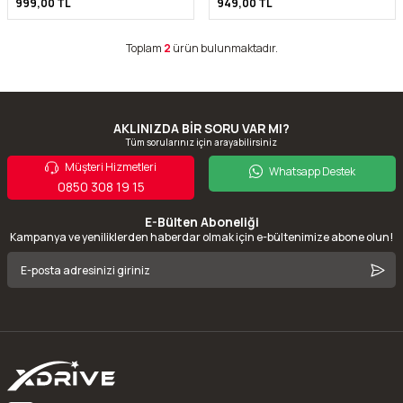
999,00
TL
949,00
TL
Toplam
2
ürün bulunmaktadır.
AKLINIZDA BİR SORU VAR MI?
Tüm sorularınız için arayabilirsiniz
Müşteri Hizmetleri
Whatsapp Destek
0850 308 19 15
E-Bülten Aboneliği
Kampanya ve yeniliklerden haberdar olmak için e-bültenimize abone olun!