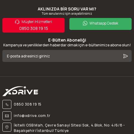
AKLINIZDA BİR SORU VAR MI?
Tüm sorularınız için arayabilirsiniz
Müşteri Hizmetleri
Whatsapp Destek
0850 308 19 15
E-Bülten Aboneliği
Kampanya ve yeniliklerden haberdar olmak için e-bültenimize abone olun!
0850 308 19 15
info@xdrive.com.tr
İkitelli OSB Mah, Çevre Sanayi Sitesi Sok, 4.Blok, No: 4/6/8 -
Başakşehir/İstanbul/Türkiye