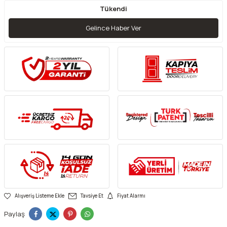
Tükendi
Gelince Haber Ver
Alışveriş Listeme Ekle
Tavsiye Et
Fiyat Alarmı
Paylaş