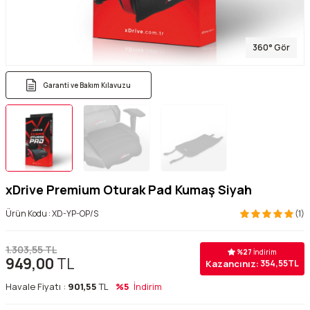
360° Gör
Garanti ve Bakım Kılavuzu
xDrive Premium Oturak Pad Kumaş Siyah
Ürün Kodu :
XD-YP-OP/S
(1)
1.303,55
TL
%
27
İndirim
949,00
TL
Kazancınız:
354,55
TL
Havale Fiyatı :
901,55
TL
%5
İndirim