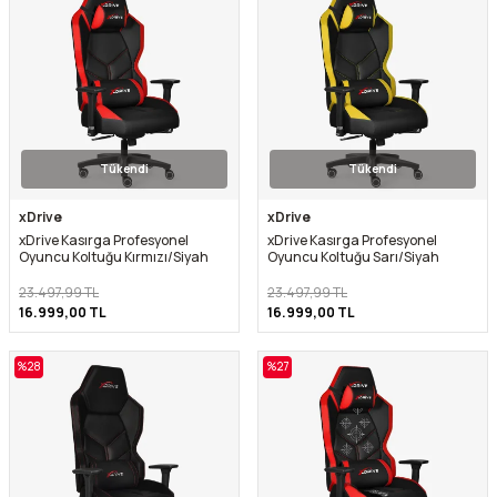
Tükendi
Tükendi
xDrive
xDrive
xDrive Kasırga Profesyonel
xDrive Kasırga Profesyonel
Oyuncu Koltuğu Kırmızı/Siyah
Oyuncu Koltuğu Sarı/Siyah
23.497,99
TL
23.497,99
TL
16.999,00
TL
16.999,00
TL
%
28
%
27