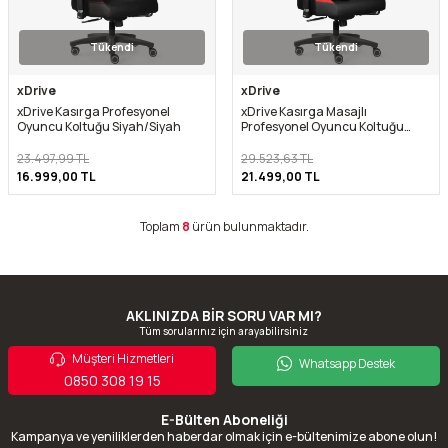
Tükendi
Tükendi
xDrive
xDrive
xDrive Kasırga Profesyonel
xDrive Kasırga Masajlı
Oyuncu Koltuğu Siyah/Siyah
Profesyonel Oyuncu Koltuğu
Kırmızı/Siyah
23.497,99
TL
29.523,63
TL
16.999,00
TL
21.499,00
TL
Toplam
8
ürün bulunmaktadır.
AKLINIZDA BİR SORU VAR MI?
Tüm sorularınız için arayabilirsiniz
Müşteri Hizmetleri
Whatsapp Destek
0850 308 19 15
E-Bülten Aboneliği
Kampanya ve yeniliklerden haberdar olmak için e-bültenimize abone olun!