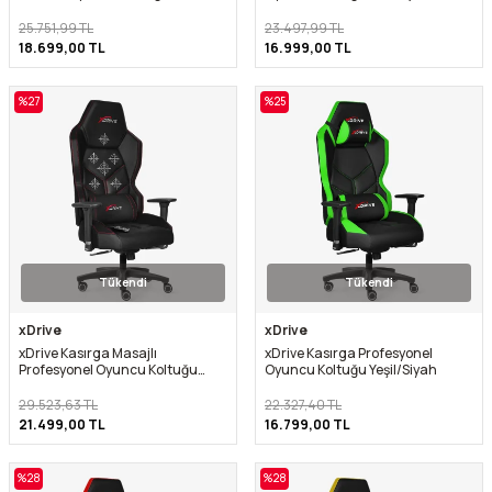
Gri/Siyah
25.751,99
TL
23.497,99
TL
18.699,00
TL
16.999,00
TL
%
27
%
25
Tükendi
Tükendi
xDrive
xDrive
xDrive Kasırga Masajlı
xDrive Kasırga Profesyonel
Profesyonel Oyuncu Koltuğu
Oyuncu Koltuğu Yeşil/Siyah
Siyah/Siyah
29.523,63
TL
22.327,40
TL
21.499,00
TL
16.799,00
TL
%
28
%
28