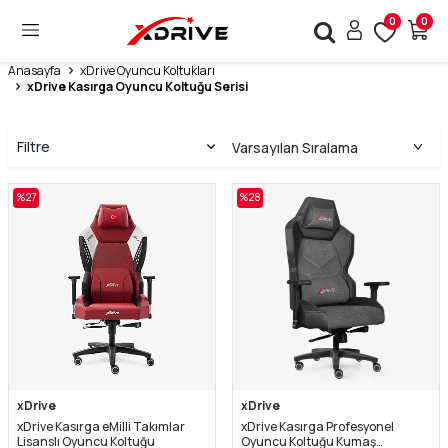
0
0
Anasayfa
xDrive Oyuncu Koltukları
xDrive Kasırga Oyuncu Koltuğu Serisi
Filtre
%
27
%
28
xDrive
xDrive
xDrive Kasırga eMilli Takımlar
xDrive Kasırga Profesyonel
Lisanslı Oyuncu Koltuğu
Oyuncu Koltuğu Kumaş