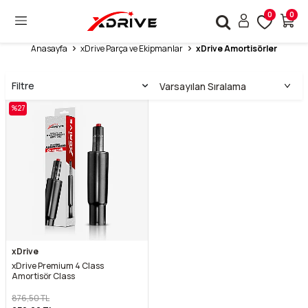
0
0
Anasayfa
xDrive Parça ve Ekipmanlar
xDrive Amortisörler
Filtre
%
27
xDrive
xDrive Premium 4 Class
Amortisör Class
876,50
TL