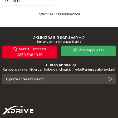
639,00
TL
Toplam
1
ürün bulunmaktadır.
AKLINIZDA BİR SORU VAR MI?
Tüm sorularınız için arayabilirsiniz
Müşteri Hizmetleri
Whatsapp Destek
0850 308 19 15
E-Bülten Aboneliği
Kampanya ve yeniliklerden haberdar olmak için e-bültenimize abone olun!