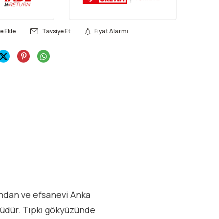
e Ekle
Tavsiye Et
Fiyat Alarmı
ından ve efsanevi Anka
olüdür. Tıpkı gökyüzünde