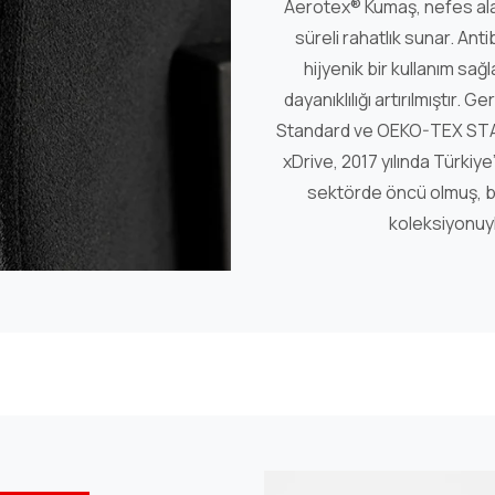
Aerotex® Kumaş, nefes ala
süreli rahatlık sunar. Ant
hijyenik bir kullanım sa
dayanıklılığı artırılmıştır. 
Standard ve OEKO-TEX STAND
xDrive, 2017 yılında Türkiy
sektörde öncü olmuş, 
koleksiyonuyl