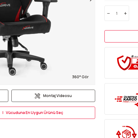
360° Gör
Montaj Videosu
su | Vücuduna En Uygun Ürünü Seç