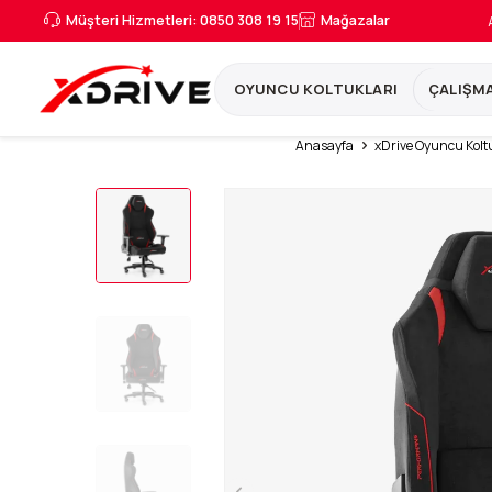
Müşteri Hizmetleri: 0850 308 19 15
Mağazalar
OYUNCU KOLTUKLARI
ÇALIŞMA
Anasayfa
xDrive Oyuncu Koltu