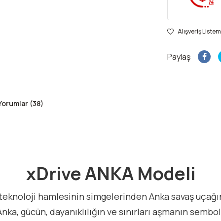
Alışveriş Listem
Paylaş
Yorumlar (38)
xDrive ANKA Modeli
ri teknoloji hamlesinin simgelerinden Anka savaş uçağ
nka, gücün, dayanıklılığın ve sınırları aşmanın semb