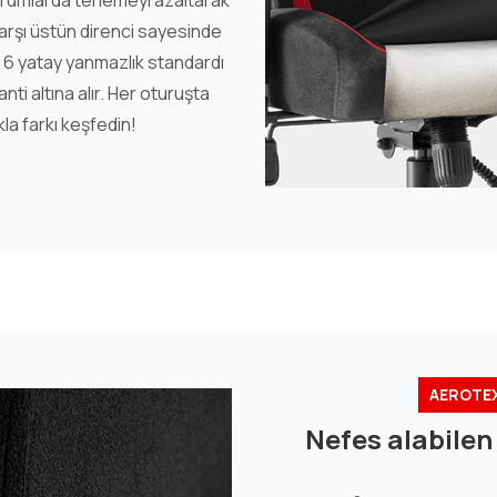
rumlarda terlemeyi azaltarak
arşı üstün direnci sayesinde
 6 yatay yanmazlık standardı
ti altına alır. Her oturuşta
kla farkı keşfedin!
AEROTEX
Nefes alabile