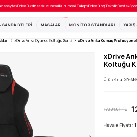
Anasayfa
xDrive Business
Kurumsal
Kurumsal Talep
xDrive Blog
Teknik Destek
Spo
 SANDALYELERİ
MASALAR
MONİTÖR STANDLARI
YARIŞ
kları
xDrive Anka Oyuncu Koltuğu Serisi
xDrive Anka Kumaş Profesyonel 
xDrive An
Koltuğu K
Ürün Kodu :
XD-AN
1
17.191,01
TL
Havale Fiyatı :
1