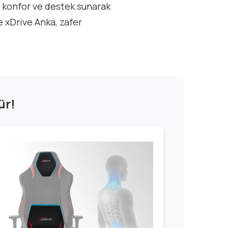
a konfor ve destek sunarak
e xDrive Anka, zafer
ür!