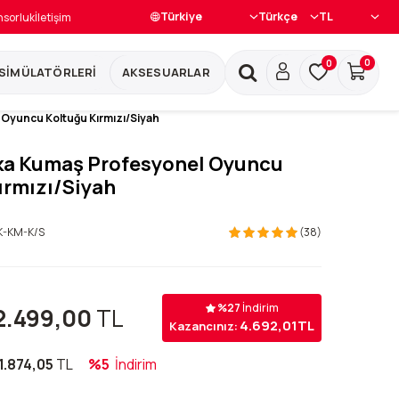
nsorluk
İletişim
0
0
 SİMÜLATÖRLERİ
AKSESUARLAR
Oyuncu Koltuğu Kırmızı/Siyah
ka Kumaş Profesyonel Oyuncu
ırmızı/Siyah
K-KM-K/S
(38)
%
27
İndirim
2.499,00
TL
4.692,01
TL
Kazancınız:
1.874,05
TL
%5
İndirim