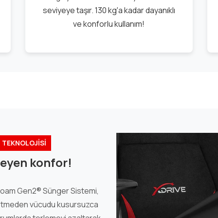
seviyeye taşır. 130 kg'a kadar dayanıklı
ve konforlu kullanım!
TEKNOLOJİSİ
eyen konfor!
noFoam Gen2® Sünger Sistemi,
ybetmeden vücudu kusursuzca