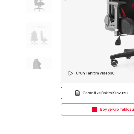
Ürün Tanıtım Videosu
Garanti ve Bakım Kılavuzu
Boy ve Kilo Tablo