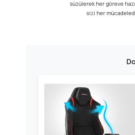
süzülerek her göreve hazı
sizi her mücadelede
Do