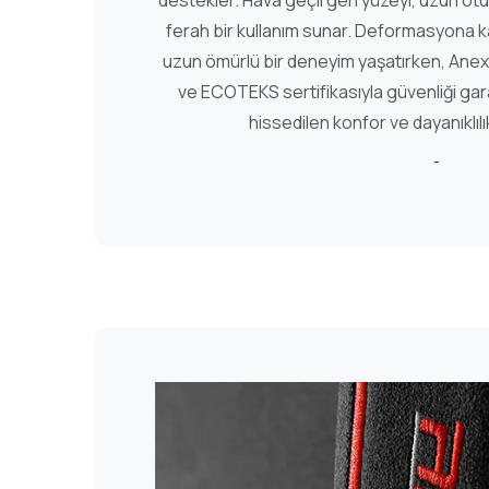
destekler. Hava geçirgen yüzeyi, uzun otu
ferah bir kullanım sunar. Deformasyona k
uzun ömürlü bir deneyim yaşatırken, Anex
ve ECOTEKS sertifikasıyla güvenliği garan
hissedilen konfor ve dayanıklılı
-