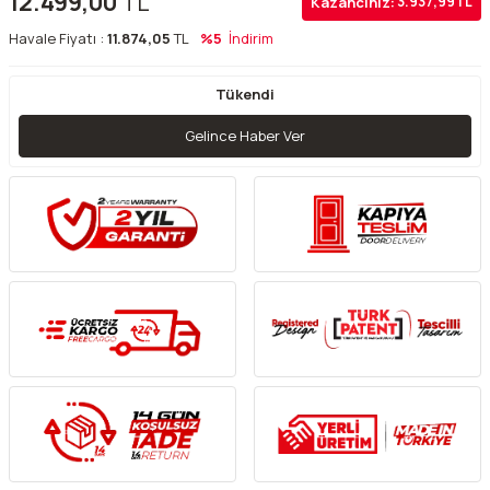
12.499,00
TL
Kazancınız:
3.937,99
TL
Havale Fiyatı :
11.874,05
TL
%5
İndirim
Tükendi
Gelince Haber Ver