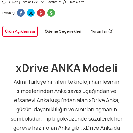
Alışveriş Listeme Ekle
Tavsiye Et
Fiyat Alarmı
Paylaş
Ürün Açıklaması
Ödeme Seçenekleri
Yorumlar (3)
xDrive ANKA Modeli
Adını Türkiye’nin ileri teknoloji hamlesinin
simgelerinden Anka savaş uçağından ve
efsanevi Anka Kuşu’ndan alan xDrive Anka,
gücün, dayanıklılığın ve sınırları aşmanın
sembolüdür. Tıpkı gökyüzünde süzülerek her
göreve hazır olan Anka gibi, xDrive Anka da