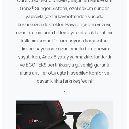
Cure Cold teknolojisiyle geliştirilen NanoFoam
Gen2® Sünger Sistemi, özel döküm sünger
yapısıyla şeklini kaybetmeden vücudu
kusursuzca destekler. Hava geçirgen yüzeyi,
uzun oturumlarda terlemeyi azaltarak ferah bir
kullanım sunar. Deformasyona karşı üstün
direnci sayesinde uzun ömürlü bir deneyim
yaşatırken, Anex 6 yatay yanmazlık standardı
ve ECOTEKS sertifikasıyla güvenliği garanti
altına alır. Her oturuşta hissedilen konfor ve
dayanıklılıkla farkı keşfedin!
-