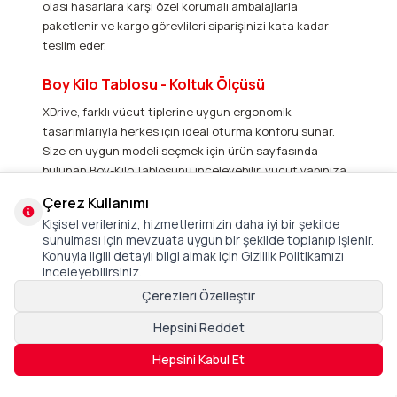
olası hasarlara karşı özel korumalı ambalajlarla
paketlenir ve kargo görevlileri siparişinizi kata kadar
teslim eder.
Boy Kilo Tablosu - Koltuk Ölçüsü
XDrive, farklı vücut tiplerine uygun ergonomik
tasarımlarıyla herkes için ideal oturma konforu sunar.
Size en uygun modeli seçmek için ürün sayfasında
bulunan Boy-Kilo Tablosunu inceleyebilir, vücut yapınıza
en uygun koltuğu kolayca belirleyebilirsiniz. Maksimum
Çerez Kullanımı
konfor ve destek için doğru ölçüler ve kaliteli malzemeler
Kişisel verileriniz, hizmetlerimizin daha iyi bir şekilde
büyük önem taşır. Oyuncu koltuğu modellerimizin detaylı
sunulması için mevzuata uygun bir şekilde toplanıp işlenir.
ölçülerini ve kullanılan malzemeleri görmek için
Ürün
Konuyla ilgili detaylı bilgi almak için Gizlilik Politikamızı
Ölçüsü
kısmına tıklayarak inceleyebilirsiniz.
inceleyebilirsiniz.
Çerezleri Özelleştir
Hepsini Reddet
Hepsini Kabul Et