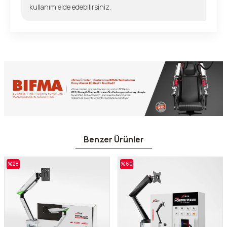
kullanım elde edebilirsiniz.
Benzer Ürünler
%
28
%
60