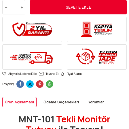
SEPETE EKLE
Alışveriş Listeme Ekle
Tavsiye Et
Fiyat Alarmı
Paylaş
Ürün Açıklaması
Ödeme Seçenekleri
Yorumlar
MNT-101
Tekli Monitör