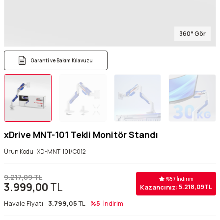
360° Gör
Garanti ve Bakım Kılavuzu
xDrive MNT-101 Tekli Monitör Standı
Ürün Kodu :
XD-MNT-101/C012
9.217,09
TL
%
57
İndirim
3.999,00
TL
Kazancınız:
5.218,09
TL
Havale Fiyatı :
3.799,05
TL
%5
İndirim