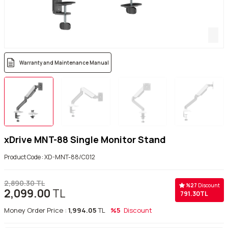
Warranty and Maintenance Manual
xDrive MNT-88 Single Monitor Stand
Product Code :
XD-MNT-88/C012
2,890.30
TL
%
27
Discount
2,099.00
TL
791.30
TL
Money Order Price :
1,994.05
TL
%5
Discount