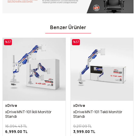
Benzer Ürünler
%
57
%
57
xDrive
xDrive
xDrive MNT-101 İkili Monitör
xDrive MNT-101 Tekli Monitör
Standı
Standı
16,094.43
TL
9,217.09
TL
6,999.00
TL
3,999.00
TL