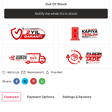
Out Of Stock
Notify me when its in stock
Add to List
Recommend It
Price Alert
Share
Features
Payment Options
Ratings & Reviews