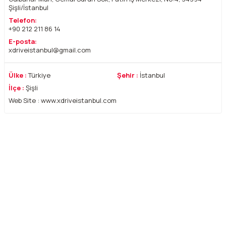
Şişli/İstanbul
Telefon:
+90 212 211 86 14
E-posta:
xdriveistanbul@gmail.com
Ülke :
Türkiye
Şehir :
İstanbul
İlçe :
Şişli
Web Site : www.xdriveistanbul.com