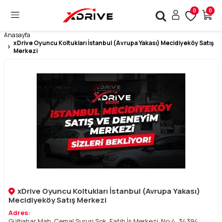
0
0
Anasayfa
xDrive Oyuncu Koltukları İstanbul (Avrupa Yakası) Mecidiyeköy Satış
Merkezi
xDrive Oyuncu Koltukları İstanbul (Avrupa Yakası)
Mecidiyeköy Satış Merkezi
Adres:
Gülbahar Mah, Cemal Sururi Sok, Fatih İş Merkezi, No:4, 34394