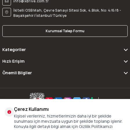
info@xdrive.com.tr
İkitelli OSB Mah, Çevre Sanayi Sitesi Sok, 4.Blok, No: 4/6/8 -
Başakşehir/İstanbul/Türkiye
Kurumsal Talep Formu
Kategoriler
Hızlı Erişim
Önemli Bilgiler
Çerez Kullanımı
Copyright © 2016 - 2024 xDrive All Rights Reserved.
Kişisel verileriniz, hizmetlerimizin daha iyi bir şekilde
sunulması için mevzuata uygun bir şekilde toplanıp işlenir.
Konuyla ilgili detaylı bilgi almak için Gizlilik Politikamızı