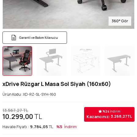
360° Gör
Garanti ve Bakım Kılavuzu
xDrive Rüzgar L Masa Sol Siyah (160x60)
Ürün Kodu :
XD-RZ-SL-SYH-160
13.567,27
TL
%
24
İndirim
10.299,00
TL
Kazancınız:
3.268,27
TL
Havale Fiyatı :
9.784,05
TL
%5
İndirim