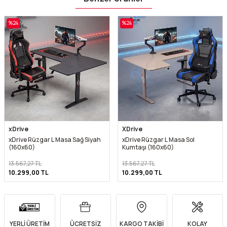
%
24
%
24
xDrive
XDrive
xDrive Rüzgar L Masa Sağ Siyah
xDrive Rüzgar L Masa Sol
(160x60)
Kumtaşı (160x60)
13.567,27
TL
13.567,27
TL
10.299,00
TL
10.299,00
TL
YERLİ ÜRETİM
ÜCRETSİZ
KARGO TAKİBİ
KOLAY