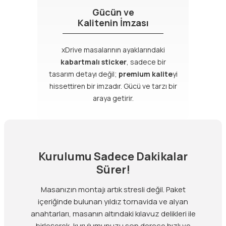
Gücün ve
Kalitenin İmzası
xDrive masalarının ayaklarındaki
kabartmalı sticker
, sadece bir
tasarım detayı değil;
premium kalite
yi
hissettiren bir imzadır. Gücü ve tarzı bir
araya getirir.
Kurulumu Sadece Dakikalar
Sürer!
Masanızın montajı artık stresli değil. Paket
içeriğinde bulunan yıldız tornavida ve alyan
anahtarları, masanın altındaki kılavuz delikleri ile
birleşerek, kurulumunuzu son derece hızlı ve