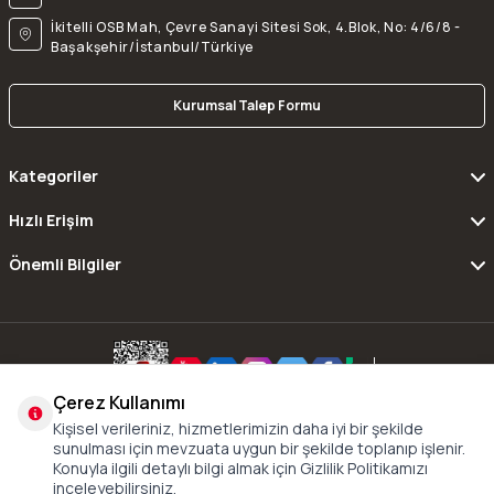
İkitelli OSB Mah, Çevre Sanayi Sitesi Sok, 4.Blok, No: 4/6/8 -
Başakşehir/İstanbul/Türkiye
Kurumsal Talep Formu
Kategoriler
Hızlı Erişim
Önemli Bilgiler
Çerez Kullanımı
Copyright © 2016 - 2024 xDrive All Rights Reserved.
Kişisel verileriniz, hizmetlerimizin daha iyi bir şekilde
sunulması için mevzuata uygun bir şekilde toplanıp işlenir.
Konuyla ilgili detaylı bilgi almak için Gizlilik Politikamızı
inceleyebilirsiniz.