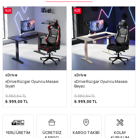
%
25
%
25
xDrive
xDrive
xDrive Rüzgar Oyuncu Masası
xDrive Rüzgar Oyuncu Masası
Siyah
Beyaz
9.380,64
TL
9.380,64
TL
6.999,00
TL
6.999,00
TL
YERLİ ÜRETİM
ÜCRETSİZ
KARGO TAKİBİ
KOLAY
KARGO
KURULUM