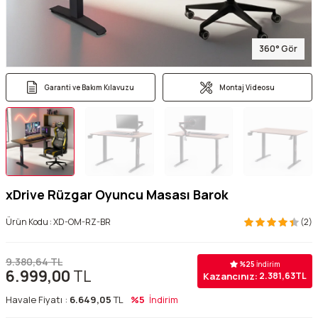
360° Gör
Garanti ve Bakım Kılavuzu
Montaj Videosu
xDrive Rüzgar Oyuncu Masası Barok
Ürün Kodu :
XD-OM-RZ-BR
(2)
9.380,64
TL
%
25
İndirim
6.999,00
TL
Kazancınız:
2.381,63
TL
Havale Fiyatı :
6.649,05
TL
%5
İndirim