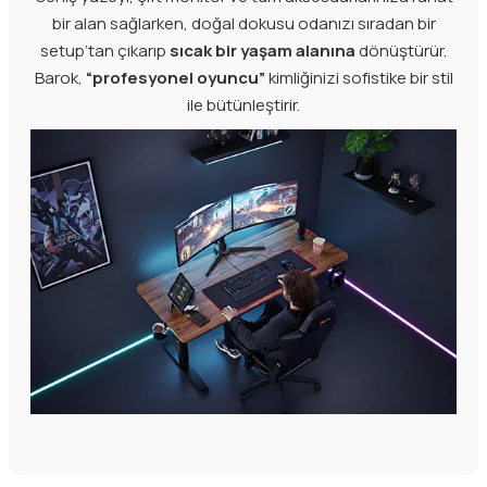
bir alan sağlarken, doğal dokusu odanızı sıradan bir
setup’tan çıkarıp
sıcak bir yaşam alanına
dönüştürür.
Barok,
“profesyonel oyuncu”
kimliğinizi sofistike bir stil
ile bütünleştirir.