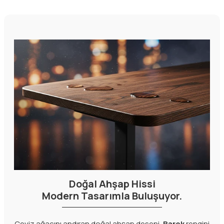
Doğal Ahşap Hissi
Modern Tasarımla Buluşuyor.
Ceviz ağacını andıran doğal ahşap deseni,
Barok
rengini