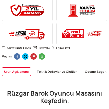
Alışveriş Listeme Ekle
Tavsiye Et
Fiyat Alarmı
Paylaş
Ürün Açıklaması
Teknik Detaylar ve Ölçüler
Ödeme Seçenek
Rüzgar Barok Oyuncu Masasını
Keşfedin.