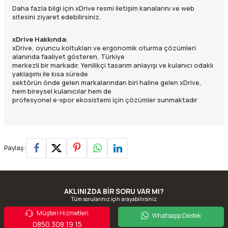
Daha fazla bilgi için xDrive resmi iletişim kanalarını ve web
sitesini ziyaret edebilirsiniz.
xDrive Hakkında:
xDrive, oyuncu koltukları ve ergonomik oturma çözümleri
alanında faaliyet gösteren, Türkiye
merkezli bir markadır. Yenilikçi tasarım anlayışı ve kulanıcı odaklı
yaklaşımı ile kısa sürede
sektörün önde gelen markalarından biri haline gelen xDrive,
hem bireysel kulanıcılar hem de
profesyonel e-spor ekosistemi için çözümler sunmaktadır
Paylaş :
AKLINIZDA BİR SORU VAR MI?
Tüm sorularınız için arayabilirsiniz
Müşteri Hizmetleri
Whatsapp Destek
0850 308 19 15