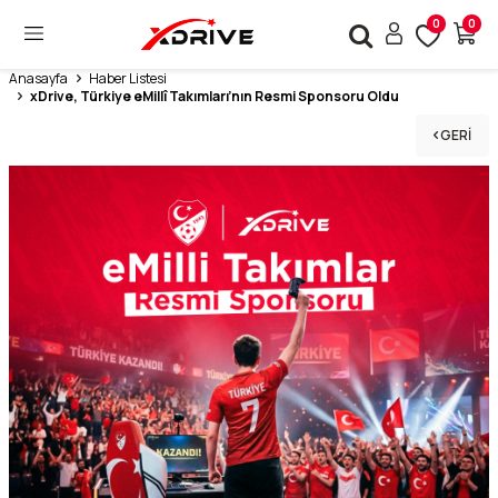
0
0
Anasayfa
Haber Listesi
xDrive, Türkiye eMillî Takımları’nın Resmi Sponsoru Oldu
GERI