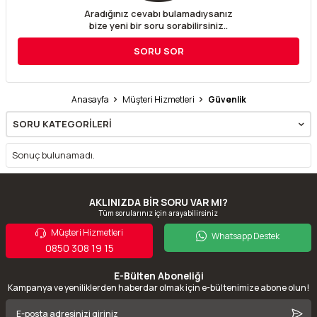
Aradığınız cevabı bulamadıysanız
bize yeni bir soru sorabilirsiniz..
SORU SOR
Anasayfa
Müşteri Hizmetleri
Güvenlik
SORU KATEGORILERI
Sonuç bulunamadı.
AKLINIZDA BİR SORU VAR MI?
Tüm sorularınız için arayabilirsiniz
Müşteri Hizmetleri
Whatsapp Destek
0850 308 19 15
E-Bülten Aboneliği
Kampanya ve yeniliklerden haberdar olmak için e-bültenimize abone olun!