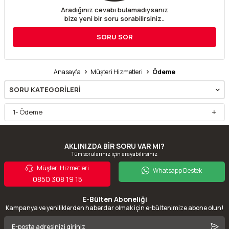
Aradığınız cevabı bulamadıysanız
bize yeni bir soru sorabilirsiniz..
SORU SOR
Anasayfa
Müşteri Hizmetleri
Ödeme
SORU KATEGORILERI
1- Ödeme
AKLINIZDA BİR SORU VAR MI?
Tüm sorularınız için arayabilirsiniz
Müşteri Hizmetleri
Whatsapp Destek
0850 308 19 15
E-Bülten Aboneliği
Kampanya ve yeniliklerden haberdar olmak için e-bültenimize abone olun!