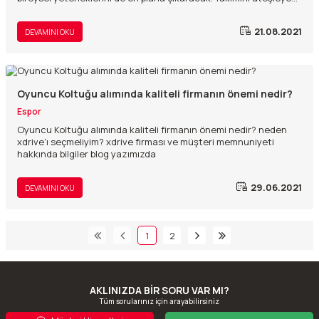
faktör olmayı başaran ve turnuvada adından en çok söz ettiren
bir oyuncu ise, en değerli oyuncu (MVP) unvanının sahibi olacak.
21.08.2021
DEVAMINI OKU
MVP seçilen oyuncu xDrive Fırtına Profesyonel Oyuncu
Koltuğu'nun sahibi olacak!
Oyuncu Koltuğu alımında kaliteli firmanın önemi nedir?
Espor
Oyuncu Koltuğu alımında kaliteli firmanın önemi nedir? neden
xdrive'ı seçmeliyim? xdrive firması ve müşteri memnuniyeti
hakkında bilgiler blog yazımızda
29.06.2021
DEVAMINI OKU
1
2
AKLINIZDA BİR SORU VAR MI?
Tüm sorularınız için arayabilirsiniz