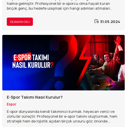
haline gelmiştir. Profesyonel bir e-sporcu olma hayali kuran
birçok genç, bu hedefe ulaşmak için hangi adımları atmaları
gerektiğini merak ediyor. İşte e-sporcu olma yolunda atılması
gereken adımlar ve e-sporcu lisansı alma süreci
31.05.2024
DEVAMINI OKU
E-Spor Takımı Nasıl Kurulur?
Espor
E-spor dünyasında kendi takımınızı kurmak, heyecan verici ve
zorlu bir süreçtir. Profesyonel bir e-spor takımı oluşturmak, hem
stratejik hem de lojistik açıdan birçok unsuru göz önünde
bulundurmayı gerektirir. İşte adım adım e-spor takımı kurma