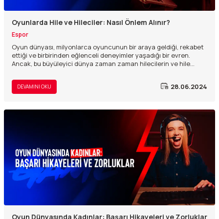
Oyunlarda Hile ve Hileciler: Nasıl Önlem Alınır?
Espor
Oyun dünyası, milyonlarca oyuncunun bir araya geldiği, rekabet
ettiği ve birbirinden eğlenceli deneyimler yaşadığı bir evren.
Ancak, bu büyüleyici dünya zaman zaman hilecilerin ve hile
yazılımlarının gölgesinde kalabiliyor. Oyunlarda hile yapma
konusu, sadece bir oyunun adil ve keyifli olmasını değil, aynı
28.06.2024
DEVAMINI OKU
zamanda topluluk içinde güvenin ve saygının korunmasını da
sağlayacak önemli bir konu. İşte hilelere karşı alınabilecek
önlemler ve bu konudaki düşüncelerimiz:
Oyun Dünyasında Kadınlar: Başarı Hikayeleri ve Zorluklar