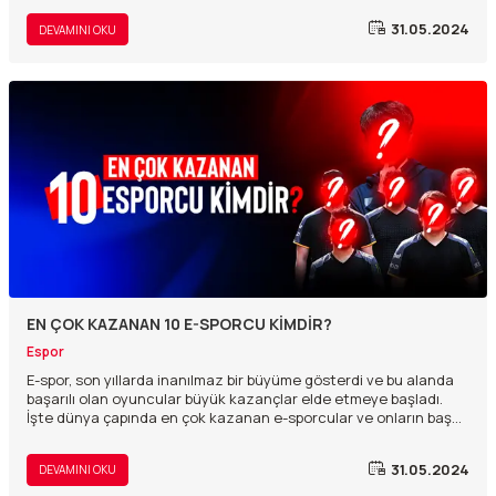
rehberi ve dikkat etmeniz gereken önemli noktalar
31.05.2024
DEVAMINI OKU
EN ÇOK KAZANAN 10 E-SPORCU KİMDİR?
Espor
E-spor, son yıllarda inanılmaz bir büyüme gösterdi ve bu alanda
başarılı olan oyuncular büyük kazançlar elde etmeye başladı.
İşte dünya çapında en çok kazanan e-sporcular ve onların başarı
hikayeleri
31.05.2024
DEVAMINI OKU